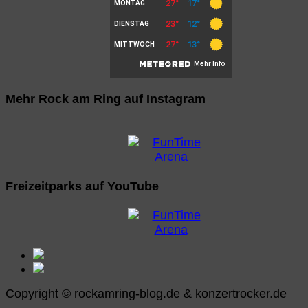
Mehr Rock am Ring auf Instagram
Freizeitparks auf YouTube
Copyright © rockamring-blog.de & konzertrocker.de