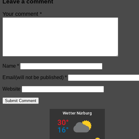
Leave a comment
Your comment
*
Name
*
Email(will not be published)
*
Website