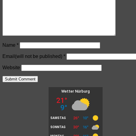
Name
*
Email(will not be published)
*
Website