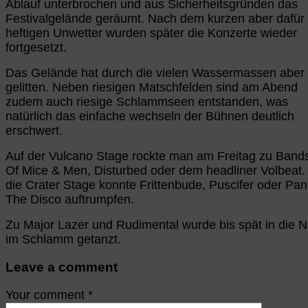
Ablauf unterbrochen und aus Sicherheitsgründen das
Festivalgelände geräumt. Nach dem kurzen aber dafür
heftigen Unwetter wurden später die Konzerte wieder
fortgesetzt.
Das Gelände hat durch die vielen Wassermassen aber 
gelitten. Neben riesigen Matschfelden sind am Abend
zudem auch riesige Schlammseen entstanden, was
natürlich das einfache wechseln der Bühnen deutlich
erschwert.
Auf der Vulcano Stage rockte man am Freitag zu Band
Of Mice & Men, Disturbed oder dem headliner Volbeat.
die Crater Stage konnte Frittenbude, Puscifer oder Pani
The Disco auftrumpfen.
Zu Major Lazer und Rudimental wurde bis spät in die N
im Schlamm getanzt.
Leave a comment
Your comment
*