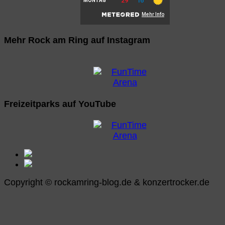
Mehr Rock am Ring auf Instagram
Freizeitparks auf YouTube
Copyright © rockamring-blog.de & konzertrocker.de