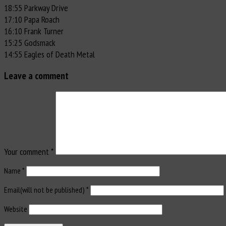
18:55 Parkway Drive
17:10 Papa Roach
16:10 Frank Turner
15:25 Godsmack
14:55 Eagles of Death Metal
Leave a comment
Your comment
*
Name
*
Email(will not be published)
*
Website