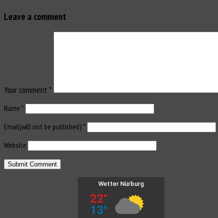
Leave a comment
Your comment
*
Name
*
Email(will not be published)
*
Website