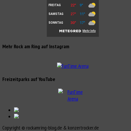
Mehr Rock am Ring auf Instagram
Freizeitparks auf YouTube
Copyright © rockamring-blog.de & konzertrocker.de