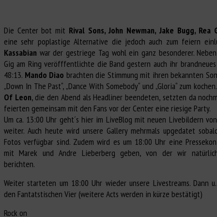
Die Center bot mit
Rival Sons, John Newman, Jake Bugg, Rea 
eine sehr poplastige Alternative die jedoch auch zum feiern einl
Kassabian
war der gestriege Tag wohl ein ganz besonderer. Neben
Gig am Ring veröfffentlichte die Band gestern auch ihr brandneue
48:13.
Mando Diao
brachten die Stimmung mit ihren bekannten Son
„Down In The Past“, „Dance With Somebody“ und „Gloria“ zum kochen
Of Leon
, die den Abend als Headliner beendeten, setzten da noch
feierten gemeinsam mit den Fans vor der Center eine riesige Party.
Um ca. 13:00 Uhr geht´s hier im LiveBlog mit neuen Livebildern vo
weiter. Auch heute wird unsere Gallery mehrmals upgedatet sobal
Fotos verfügbar sind. Zudem wird es um 18:00 Uhr eine Pressekon
mit Marek und Andre Lieberberg geben, von der wir natürlic
berichten.
Weiter starteten um 18:00 Uhr wieder unsere Livestreams. Dann u.
den Fantatstischen Vier (weitere Acts werden in kürze bestätigt)
Rock on