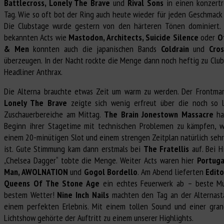
Battlecross, Lonely The Brave
und
Rival Sons
in einen konzertr
Tag. Wie so oft bot der Ring auch heute wieder für jeden Geschmack
Die Clubstage wurde gestern von den härteren Tönen dominiert.
bekannten Acts wie
Mastodon, Architects, Suicide Silence
oder
O
& Men
konnten auch die japanischen Bands
Coldrain
und
Cros
überzeugen. In der Nacht rockte die Menge dann noch heftig zu Clu
Headliner Anthrax.
Die Alterna brauchte etwas Zeit um warm zu werden. Der Frontma
Lonely The Brave
zeigte sich wenig erfreut über die noch so 
Zuschauerbereiche am Mittag.
The Brain Jonestown Massacre
ha
Beginn ihrer Stagetime mit technischen Problemen zu kämpfen, w
einem 20-minütigen Slot und einem strengen Zeitplan natürlich sehr
ist. Gute Stimmung kam dann erstmals bei
The Fratellis
auf. Bei H
„Chelsea Dagger“ tobte die Menge. Weiter Acts waren hier
Portuga
Man, AWOLNATION
und
Gogol Bordello
. Am Abend lieferten
Edito
Queens Of The Stone Age
ein echtes Feuerwerk ab – beste Mu
bestem Wetter!
Nine Inch Nails
machten den Tag an der Alternast
einem perfekten Erlebnis. Mit einem tollen Sound und einer gran
Lichtshow gehörte der Auftritt zu einem unserer Highlights.