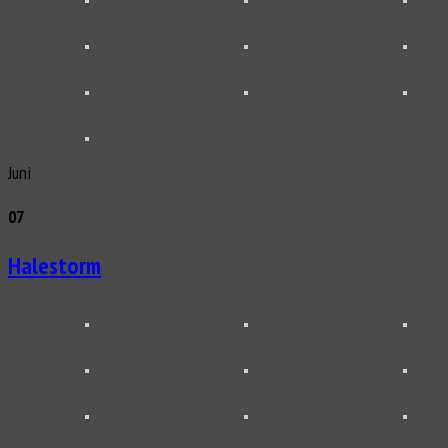
Juni
07
Halestorm