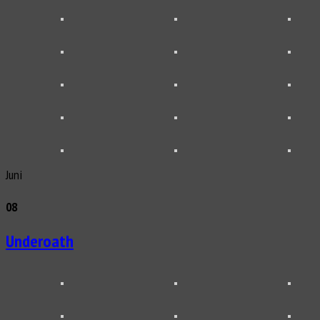
Juni
08
Underoath